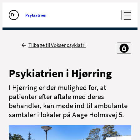
Luk naviga
Åben nav
Psykiatrien
Gå til forsiden
Tilbage
Tilbage til Voksenpsykiatri
Psykiatrien i Hjørring
I Hjørring er der mulighed for, at
patienter efter aftale med deres
behandler, kan møde ind til ambulante
samtaler i lokaler på Aage Holmsvej 5.