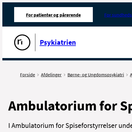
For patienter og pårørende
For sundheds
Gå til forsiden
Psykiatrien
Forside
Afdelinger
Børne- og Ungdomspsykiatri
A
Ambulatorium for Sp
I Ambulatorium for Spiseforstyrrelser und